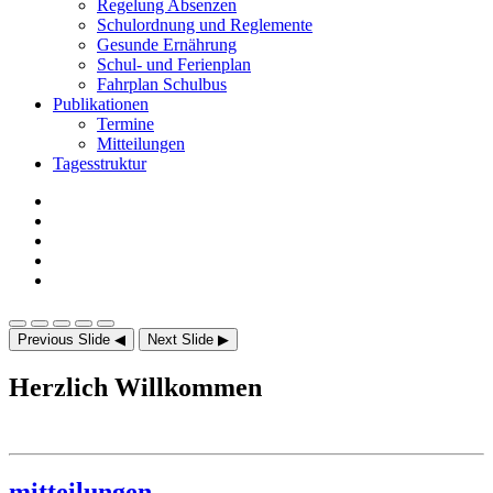
Regelung Absenzen
Schulordnung und Reglemente
Gesunde Ernährung
Schul- und Ferienplan
Fahrplan Schulbus
Publikationen
Termine
Mitteilungen
Tagesstruktur
Previous Slide
◀
Next Slide
▶
Herzlich Willkommen
mitteilungen